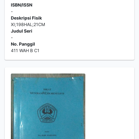
ISBN/ISSN
-
Deskripsi Fisik
XI;198HAL;21CM
Judul Seri
-
No. Panggil
411 WAH B C1