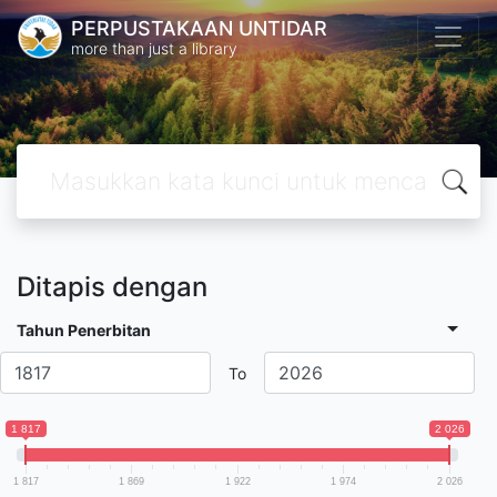
PERPUSTAKAAN UNTIDAR
more than just a library
Ditapis dengan
Tahun Penerbitan
To
1 817
2 026
1 817
1 869
1 922
1 974
2 026