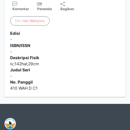
Komentar
Penanda
Bagikan
Drs.
Hari
Wahyono
Edisi
-
ISBN/ISSN
-
Deskripsi Fisik
iv;142hal;29cm
Judul Seri
-
No. Panggil
410 WAH D C1