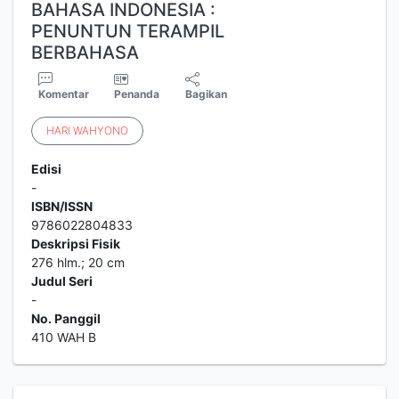
BAHASA INDONESIA :
PENUNTUN TERAMPIL
BERBAHASA
Komentar
Penanda
Bagikan
HARI
WAHYONO
Edisi
-
ISBN/ISSN
9786022804833
Deskripsi Fisik
276 hlm.; 20 cm
Judul Seri
-
No. Panggil
410 WAH B