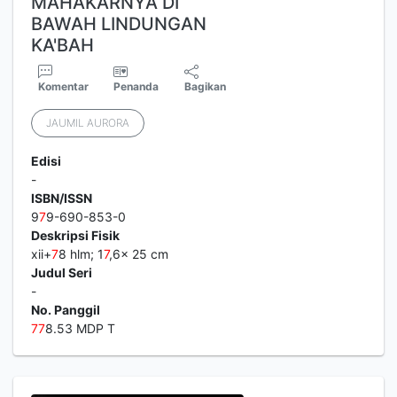
MAHAKARNYA DI
BAWAH LINDUNGAN
KA'BAH
Komentar
Penanda
Bagikan
JAUMIL AURORA
Edisi
-
ISBN/ISSN
9
7
9-690-853-0
Deskripsi Fisik
xii+
7
8 hlm; 1
7
,6x 25 cm
Judul Seri
-
No. Panggil
7
7
8.53 MDP T