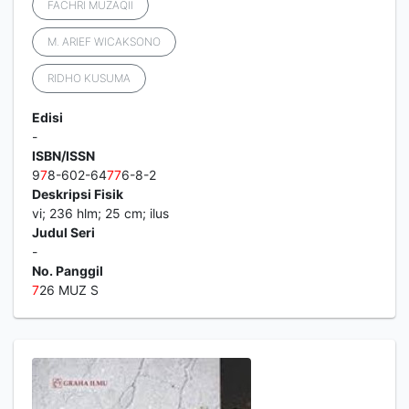
FACHRI MUZAQII
M. ARIEF WICAKSONO
RIDHO KUSUMA
Edisi
-
ISBN/ISSN
9
7
8-602-64
7
7
6-8-2
Deskripsi Fisik
vi; 236 hlm; 25 cm; ilus
Judul Seri
-
No. Panggil
7
26 MUZ S