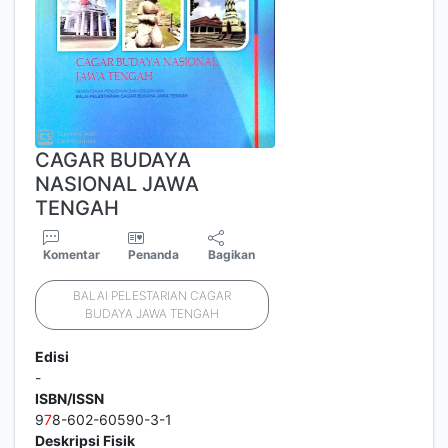
CAGAR BUDAYA
NASIONAL JAWA
TENGAH
Komentar
Penanda
Bagikan
BALAI PELESTARIAN CAGAR
BUDAYA JAWA TENGAH
Edisi
-
ISBN/ISSN
9
7
8-602-60590-3-1
Deskripsi Fisik