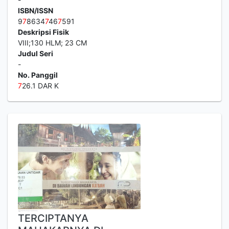
ISBN/ISSN
9
7
8634
7
46
7
591
Deskripsi Fisik
VIII;130 HLM; 23 CM
Judul Seri
-
No. Panggil
7
26.1 DAR K
TERCIPTANYA