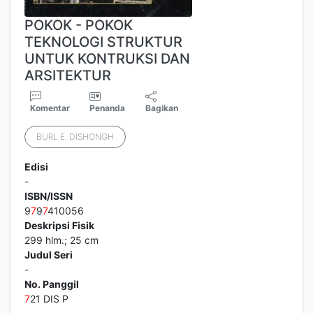
POKOK - POKOK
TEKNOLOGI STRUKTUR
UNTUK KONTRUKSI DAN
ARSITEKTUR
Komentar
Penanda
Bagikan
BURL E. DISHONGH
Edisi
-
ISBN/ISSN
9
7
9
7
410056
Deskripsi Fisik
299 hlm.; 25 cm
Judul Seri
-
No. Panggil
7
21 DIS P