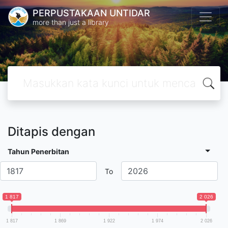
PERPUSTAKAAN UNTIDAR
more than just a library
Ditapis dengan
Tahun Penerbitan
To
1 817
2 026
1 817
1 869
1 922
1 974
2 026