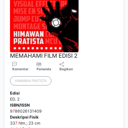
MEMAHAMI FILM EDISI 2
Komentar
Penanda
Bagikan
HIMAWAN PRATISTA
Edisi
ED. 2
ISBN/ISSN
9
7
86026131409
Deskripsi Fisik
33
7
hlm.; 23 cm