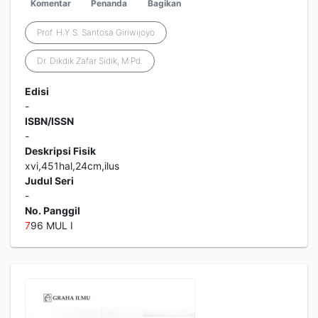
Komentar
Penanda
Bagikan
Prof. H.Y.S. Santosa Giriwijoyo
Dr. Dikdik Zafar Sidik, M.Pd.
Edisi
-
ISBN/ISSN
-
Deskripsi Fisik
xvi,451hal,24cm,ilus
Judul Seri
-
No. Panggil
7
96 MUL I