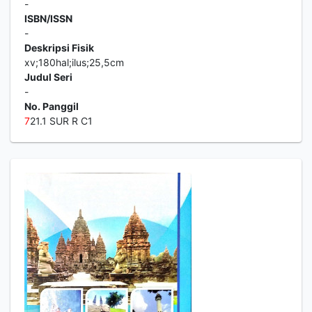
-
ISBN/ISSN
-
Deskripsi Fisik
xv;180hal;ilus;25,5cm
Judul Seri
-
No. Panggil
7
21.1 SUR R C1