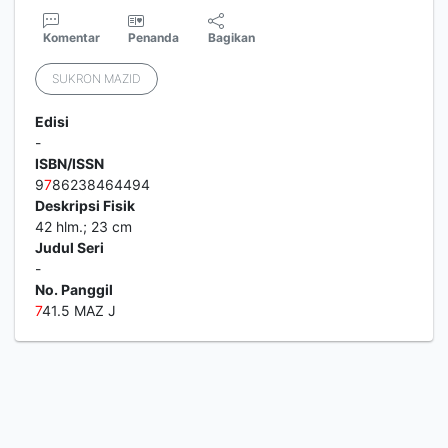
Komentar
Penanda
Bagikan
SUKRON MAZID
Edisi
-
ISBN/ISSN
9
7
86238464494
Deskripsi Fisik
42 hlm.; 23 cm
Judul Seri
-
No. Panggil
7
41.5 MAZ J
1
2
3
4
5
Berikutnya
Hal. Akhir