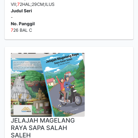
VII;
7
2HAL;29CM;ILUS
Judul Seri
-
No. Panggil
7
26 BAL C
JELAJAH MAGELANG
RAYA SAPA SALAH
SALEH