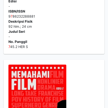
Edisi
-
ISBN/ISSN
9
7
86232288881
Deskripsi Fisik
92 hlm.; 24 cm
Judul Seri
-
No. Panggil
7
45.2 HER S