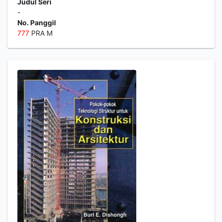
Judul Seri
-
No. Panggil
7
7
7
PRA M