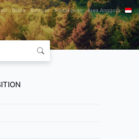
asi
Berita
Bantuan
Pustakawan
Area Anggota
ITION