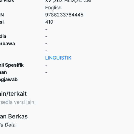
i Fisik
XVI;262 HLM;24 CM
English
SN
9786233764445
si
410
-
dia
-
embawa
-
-
LINGUISTIK
il Spesifik
-
aan
-
ngjawab
ain/terkait
sedia versi lain
an Berkas
da Data