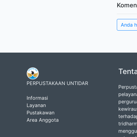
Komen
Anda h
Tent
PERPUSTAKAAN UNTIDAR
Perpust
pelayan
Informasi
pergurua
Layanan
kewirau
Pustakawan
terhada
Area Anggota
tridhar
menggun