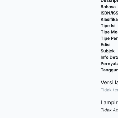
Deskrips
Bahasa
ISBN/IS
Klasifika
Tipe Isi
Tipe Me
Tipe P
Edisi
Subjek
Info Deta
Pernyat
Tanggu
Versi l
Tidak ter
Lampir
Tidak A