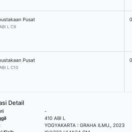
pustakaan Pusat
ABI L C9
pustakaan Pusat
ABI L C10
si Detail
ri
-
gil
410 ABI L
t
YOGYAKARTA
:
GRAHA ILMU
.,
2023