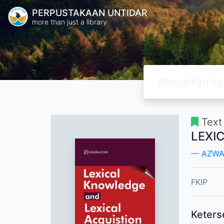
PERPUSTAKAAN UNTIDAR
more than just a library
Text
LEXI
AZWA
FKIP
Keters