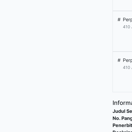
#
Per
410 
#
Per
410 
Informa
Judul Se
No. Pang
Penerbi