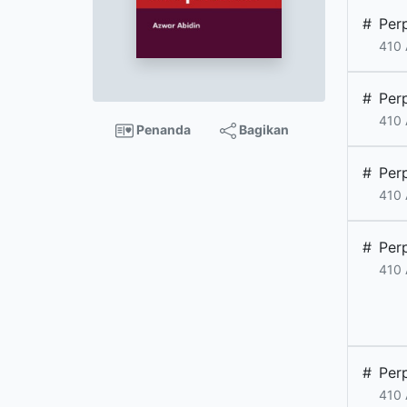
#
Per
410 
#
Per
410 
Penanda
Bagikan
#
Per
410 
#
Per
410 
#
Per
410 