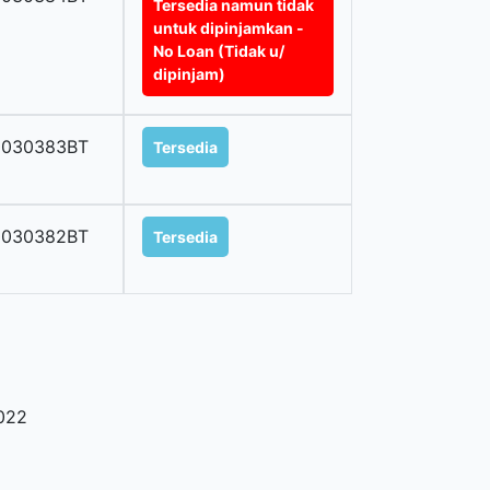
Tersedia namun tidak
untuk dipinjamkan -
No Loan (Tidak u/
dipinjam)
0030383BT
Tersedia
0030382BT
Tersedia
022