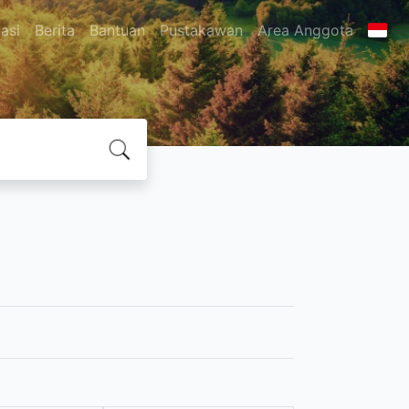
asi
Berita
Bantuan
Pustakawan
Area Anggota