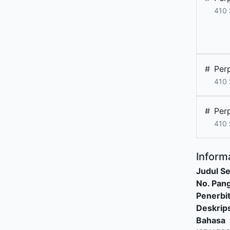
410
#
Per
410
#
Per
410
Informa
Judul Se
No. Pang
Penerbi
Deskrips
Bahasa