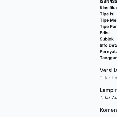
ISBN/IS
Klasifika
Tipe Isi
Tipe Me
Tipe P
Edisi
Subjek
Info Deta
Pernyat
Tanggu
Versi l
Tidak ter
Lampir
Tidak A
Komen