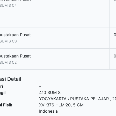
 SUM S C4
pustakaan Pusat
 SUM S C3
pustakaan Pusat
 SUM S C2
si Detail
ri
-
gil
410 SUM S
t
YOGYAKARTA
:
PUSTAKA PELAJAR
.,
2
i Fisik
XVI;376 HLM;20, 5 CM
Indonesia