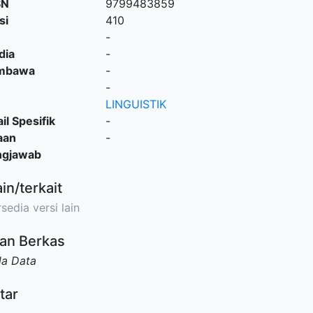
SN
9799483859
si
410
-
dia
-
embawa
-
-
LINGUISTIK
il Spesifik
-
aan
-
ngjawab
ain/terkait
sedia versi lain
an Berkas
da Data
tar