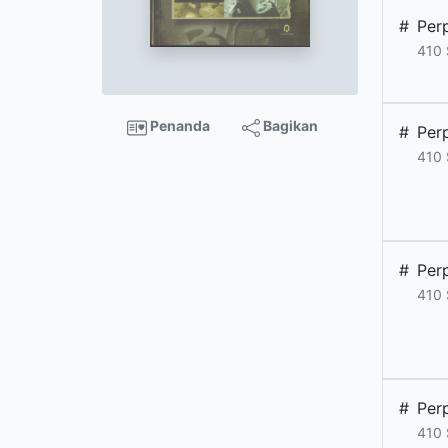
#
Per
410
Penanda
Bagikan
#
Per
410
#
Per
410
#
Per
410