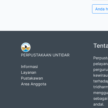
Anda h
Tent
PERPUSTAKAAN UNTIDAR
Perpust
pelayan
Informasi
pergurua
Layanan
kewirau
Pustakawan
terhada
Area Anggota
tridhar
menggun
sebagai
andal.