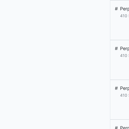
#
Per
410
#
Per
410
#
Per
410
#
Per