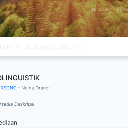
Beranda
Inform
OLINGUISTIK
ARSONO
- Nama Orang;
rsedia Deskripsi
ediaan