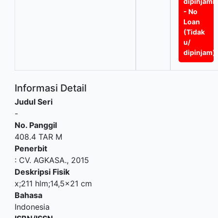
dipinjamk
- No
Loan
(Tidak
u/
dipinjam)
Informasi Detail
Judul Seri
-
No. Panggil
408.4 TAR M
Penerbit
:
CV. AGKASA
.,
2015
Deskripsi Fisik
x;211 hlm;14,5x21 cm
Bahasa
Indonesia