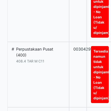
untuk
dipinjamk
- No
Loan
(Tidak
u/
dipinjam)
#
Perpustakaan Pusat
0030429BT
Tersedia
(400)
namun
408.4 TAR M C11
tidak
untuk
dipinjamk
- No
Loan
(Tidak
u/
dipinjam)