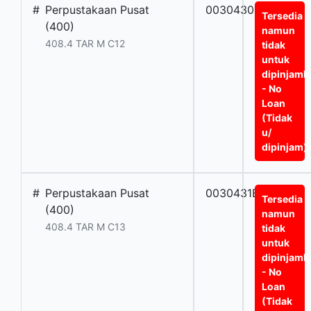
#
Perpustakaan Pusat
0030430BT
Tersedia
(400)
namun
408.4 TAR M C12
tidak
untuk
dipinjamk
- No
Loan
(Tidak
u/
dipinjam)
#
Perpustakaan Pusat
0030431BT
Tersedia
(400)
namun
408.4 TAR M C13
tidak
untuk
dipinjamk
- No
Loan
(Tidak