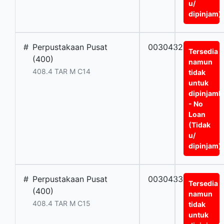
u/
dipinjam)
#
Perpustakaan Pusat
0030432BT
Tersedia
(400)
namun
408.4 TAR M C14
tidak
untuk
dipinjamk
- No
Loan
(Tidak
u/
dipinjam)
#
Perpustakaan Pusat
0030433BT
Tersedia
(400)
namun
408.4 TAR M C15
tidak
untuk