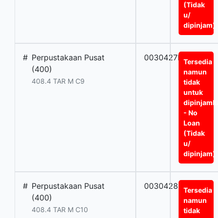
(Tidak
u/
dipinjam)
#
Perpustakaan Pusat
0030427BT
Tersedia
(400)
namun
408.4 TAR M C9
tidak
untuk
dipinjamk
- No
Loan
(Tidak
u/
dipinjam)
#
Perpustakaan Pusat
0030428BT
Tersedia
(400)
namun
408.4 TAR M C10
tidak