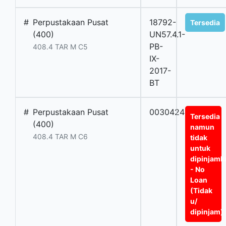
#
Perpustakaan Pusat
18792-
Tersedia
(400)
UN57.4.1-
PB-
408.4 TAR M C5
IX-
2017-
BT
#
Perpustakaan Pusat
0030424BT
Tersedia
(400)
namun
408.4 TAR M C6
tidak
untuk
dipinjamk
- No
Loan
(Tidak
u/
dipinjam)