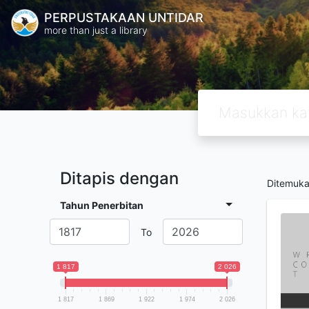
PERPUSTAKAAN UNTIDAR
more than just a library
Ditapis dengan
Ditemuk
Tahun Penerbitan
To
1 817
2 026
1 817
1 869
1 922
1 974
2 026