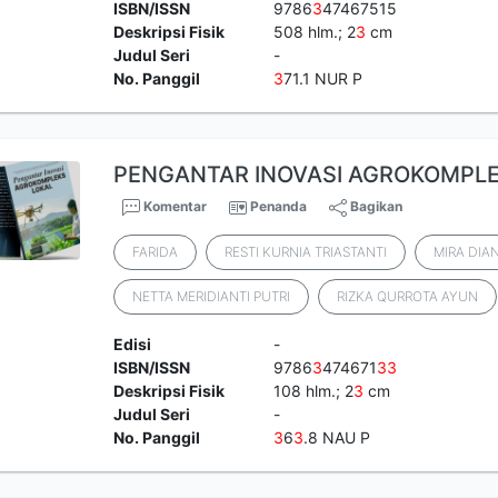
ISBN/ISSN
9786
3
47467515
Deskripsi Fisik
508 hlm.; 2
3
cm
Judul Seri
-
No. Panggil
3
71.1 NUR P
PENGANTAR INOVASI AGROKOMPLE
Komentar
Penanda
Bagikan
FARIDA
RESTI KURNIA TRIASTANTI
MIRA DIA
NETTA MERIDIANTI PUTRI
RIZKA QURROTA AYUN
Edisi
-
ISBN/ISSN
9786
3
474671
3
3
Deskripsi Fisik
108 hlm.; 2
3
cm
Judul Seri
-
No. Panggil
3
6
3
.8 NAU P