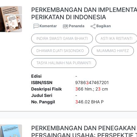
PERKEMBANGAN DAN IMPLEMENTA
PERIKATAN DI INDONESIA
Komentar
Penanda
Bagikan
INDIRA SWASTI GAMA BHAKTI
ASTI IKA RISTIANTI
DHAMAR DJATI SASONGKO
MUAMMAD HAFEZ
TASYA HALIMAH NIA PURWANTI
Edisi
-
ISBN/ISSN
9786
3
47467201
Deskripsi Fisik
3
66 hlm.; 2
3
cm
Judul Seri
-
No. Panggil
3
46.02 BHA P
PERKEMBANGAN DAN PENEGAKAN
PERSAINGAN USAHA: PERSPEKTIF 