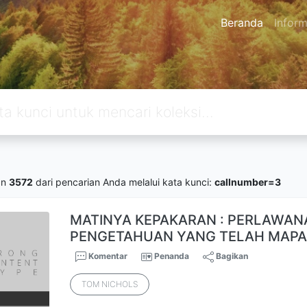
Beranda
Inform
an
3572
dari pencarian Anda melalui kata kunci:
callnumber=3
MATINYA KEPAKARAN : PERLAWA
PENGETAHUAN YANG TELAH MAP
Komentar
Penanda
Bagikan
TOM NICHOLS