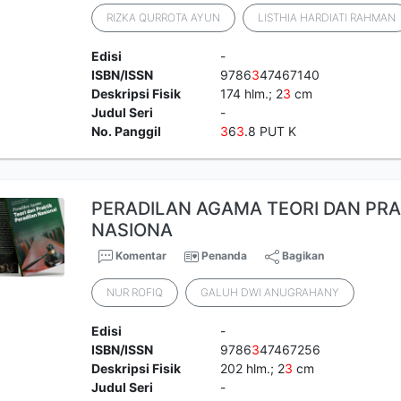
RIZKA QURROTA AYUN
LISTHIA HARDIATI RAHMAN
Edisi
-
ISBN/ISSN
9786
3
47467140
Deskripsi Fisik
174 hlm.; 2
3
cm
Judul Seri
-
No. Panggil
3
6
3
.8 PUT K
PERADILAN AGAMA TEORI DAN PRA
NASIONA
Komentar
Penanda
Bagikan
NUR ROFIQ
GALUH DWI ANUGRAHANY
Edisi
-
ISBN/ISSN
9786
3
47467256
Deskripsi Fisik
202 hlm.; 2
3
cm
Judul Seri
-