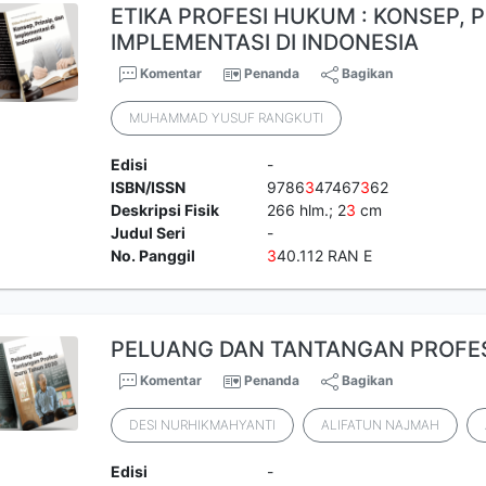
ETIKA PROFESI HUKUM : KONSEP, P
IMPLEMENTASI DI INDONESIA
Komentar
Penanda
Bagikan
MUHAMMAD YUSUF RANGKUTI
Edisi
-
ISBN/ISSN
9786
3
47467
3
62
Deskripsi Fisik
266 hlm.; 2
3
cm
Judul Seri
-
No. Panggil
3
40.112 RAN E
PELUANG DAN TANTANGAN PROFES
Komentar
Penanda
Bagikan
DESI NURHIKMAHYANTI
ALIFATUN NAJMAH
Edisi
-