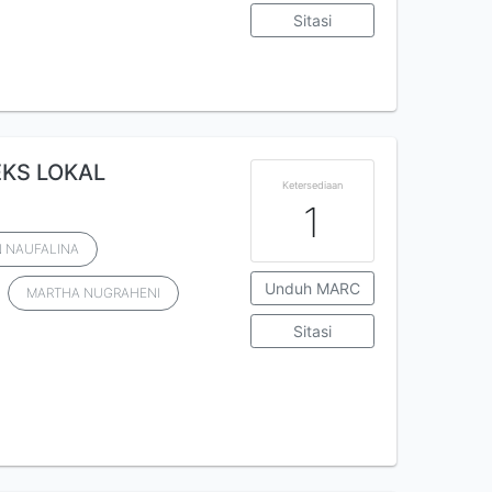
Sitasi
KS LOKAL
Ketersediaan
1
N NAUFALINA
Unduh MARC
MARTHA NUGRAHENI
Sitasi