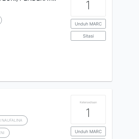
1
Unduh MARC
Sitasi
Ketersediaan
1
N NAUFALINA
Unduh MARC
NI