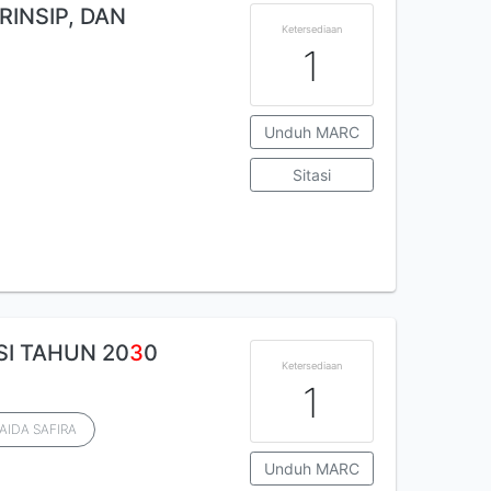
RINSIP, DAN
Ketersediaan
1
Unduh MARC
Sitasi
I TAHUN 20
3
0
Ketersediaan
1
AIDA SAFIRA
Unduh MARC