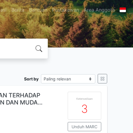
asi
Berita
Bantuan
Pustakawan
Area Anggota
Sort by
NAN TERHADAP
Ketersediaan
AN DAN MUDA…
3
Unduh MARC