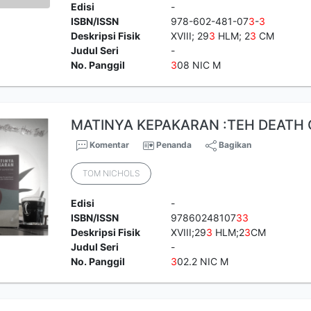
Edisi
-
ISBN/ISSN
978-602-481-07
3
-
3
Deskripsi Fisik
XVIII; 29
3
HLM; 2
3
CM
Judul Seri
-
No. Panggil
3
08 NIC M
MATINYA KEPAKARAN :TEH DEATH 
Komentar
Penanda
Bagikan
TOM NICHOLS
Edisi
-
ISBN/ISSN
97860248107
3
3
Deskripsi Fisik
XVIII;29
3
HLM;2
3
CM
Judul Seri
-
No. Panggil
3
02.2 NIC M