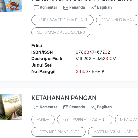
Komentar
Penanda
Bagikan
INDIRA SWASTI GAMA BHAKTI
EDWIN NURJAMAN
MUHAMMAD ALDO SAVERO
Edisi
-
ISBN/ISSN
9786
3
474672
3
2
Deskripsi Fisik
VIII;202 HLM;2
3
CM
Judul Seri
-
No. Panggil
3
4
3
.07 BHA P
KETAHANAN PANGAN
Komentar
Penanda
Bagikan
FARIDA
RESTI KURNIA TRIASTANTI
MIRA DIA
NETTA MERIDIANTI PUTRI
MARTHA ARUM NUGRAHE