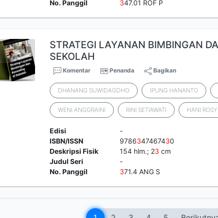
No. Panggil
3
47.01 ROF P
STRATEGI LAYANAN BIMBINGAN DA
SEKOLAH
Komentar
Penanda
Bagikan
DHANANG SUWIDAGDHO
IPUNG HANANTO
WENI ANGGRAINI
RINI SETIAWATI
HANI ROS
Edisi
-
ISBN/ISSN
9786
3
474674
3
0
Deskripsi Fisik
154 hlm.; 2
3
cm
Judul Seri
-
No. Panggil
3
71.4 ANG S
1
2
3
4
5
Berikutny