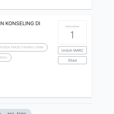
N KONSELING DI
Ketersediaan
1
FERISA PRASETYANING UTAMI
Unduh MARC
YIDAH
Sitasi
a
Hal. Akhir