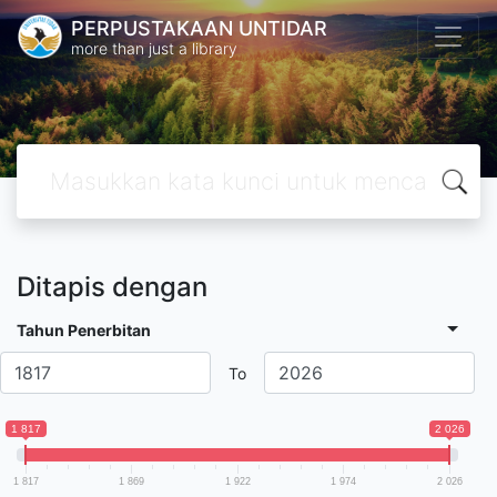
PERPUSTAKAAN UNTIDAR
more than just a library
Ditapis dengan
Tahun Penerbitan
To
1 817
2 026
1 817
1 869
1 922
1 974
2 026